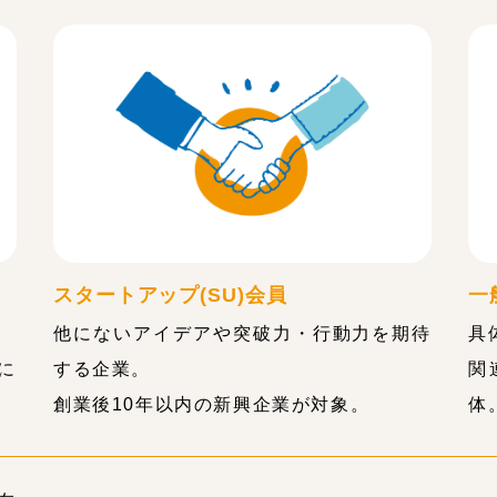
スタートアップ(SU)会員
一
他にないアイデアや突破力・行動力を期待
具
に
する企業。
関
創業後10年以内の新興企業が対象。
体