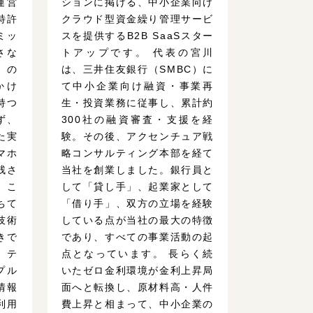
運営
ションに掲げる、中小企業向け
特許
クラウド型資金繰り管理サービ
ミッ
スを提供するB2B SaaSスター
さな
トアップです。 代表の宮川
」の
は、三井住友銀行（SMBC）に
かけ
て中小企業向け融資・事業再
持つ
生・投資業務に従事し、累計約
ず、
300社の融資審査・支援を経
た実
験。その後、アクセンチュア戦
マホ
略コンサルティング本部を経て
残さ
当社を創業しました。銀行員と
。こ
して「貸し手」、起業家として
ちて
「借り手」、双方の立場を経験
技術
している点が当社の最大の特徴
きで
であり、すべての事業活動の起
 テ
点となっています。 長らく続
プル
いたゼロ金利環境が金利上昇局
情報
面へと転換し、原材料高・人件
利用
費上昇と相まって、中小企業の