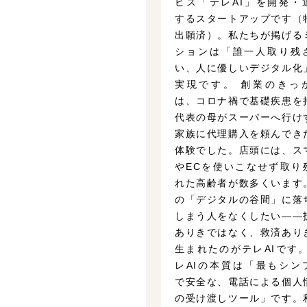
ビス「テレAI」を開発・
するスタートアップです（
出願済）。私たちが掲げる
ションは「誰一人取り残
い、人に優しいデジタル化
実現です。 創業のきっ
は、コロナ禍で基礎疾患を
代表の母がスーパーへ行け
家族に代理購入を頼んでき
体験でした。店頭には、ス
やECを使いこなせず取り
れた高齢者が数多くいます
の「デジタルの谷間」に落
しまう人をなくしたい——
ありきではなく、救済あり
生まれたのがテレAIです。
レAIの本質は「最もシン
で安全な、電話による個人
の受け渡しツール」です。