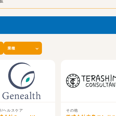
現在
業種
療/ヘルスケア
その他