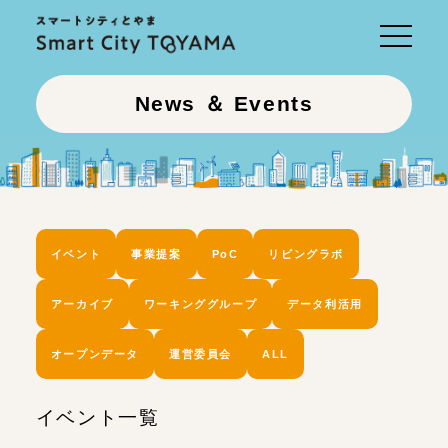
Toggle
navigati
News ＆ Events
イベント
事業提案
PoC
リビングラボ
アーカイブ
ワーキンググループ
データ利活用
オープンデータ
運営委員会
ALL
イベント一覧