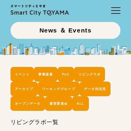
Toggle
navigati
News ＆ Events
イベント
事業提案
PoC
リビングラボ
アーカイブ
ワーキンググループ
データ利活用
オープンデータ
運営委員会
ALL
リビングラボ一覧