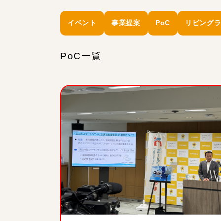
イベント
事業提案
PoC
リビング
PoC一覧