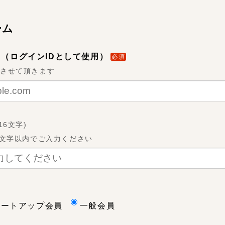
ーム
（ログインIDとして使用）
必須
用させて頂きます
-16文字
)
6文字以内でご入力ください
タートアップ会員
一般会員