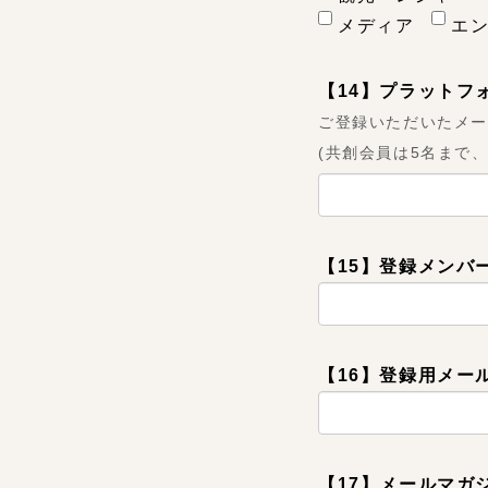
メディア
エ
【14】プラットフ
ご登録いただいたメー
(共創会員は5名まで
【15】登録メンバ
【16】登録用メー
【17】メールマガ