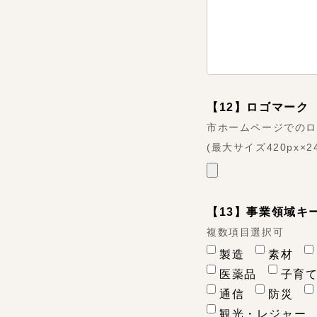
【12】ロゴマーク
市ホームページでの
(最大サイズ420px×
【13】事業領域キ
複数項目選択可
製造
素材
医薬品
子育
通信
防災
観光・レジャー