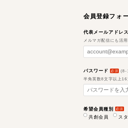
会員登録フォ
代表メールアドレス
メルマガ配信にも活
パスワード
(
8
必須
半角英数8文字以上1
希望会員種別
必須
共創会員
ス