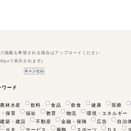
ロゴ掲載を希望される場合はアップロードください
240pxで表示されます)
ーワード
農林水産
飲料
食品
飲食
健康
医療
て・保育
福祉
教育
物流
環境・エネルギー
建築・建設
不動産
金融・保険
広告
自治
ＨＲ
サービス
服飾
スポーツ
ＤＸ