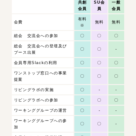
共創
SU会
一般
会員
員
会員
有料
会費
無料
無料
※
総会 交流会への参加
〇
〇
〇
総会 交流会への登壇及び
〇
〇
-
ブース出展
会員専用Slackの利用
〇
〇
〇
ワンストップ窓口への事業
〇
〇
〇
提案
リビングラボの実施
〇
-
-
リビングラボへの参加
〇
〇
〇
ワーキンググループの運営
〇
-
-
ワーキンググループへの参
〇
〇
-
加