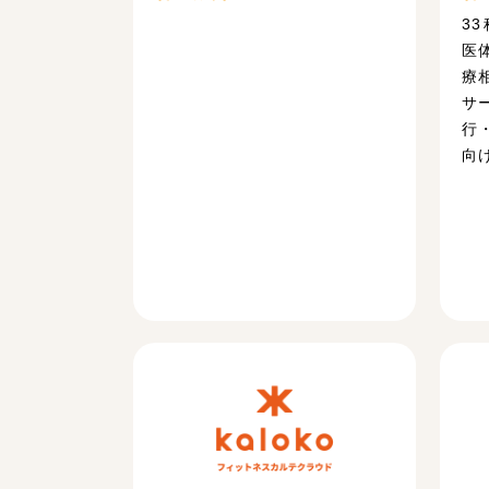
3
医
療
サ
行
向