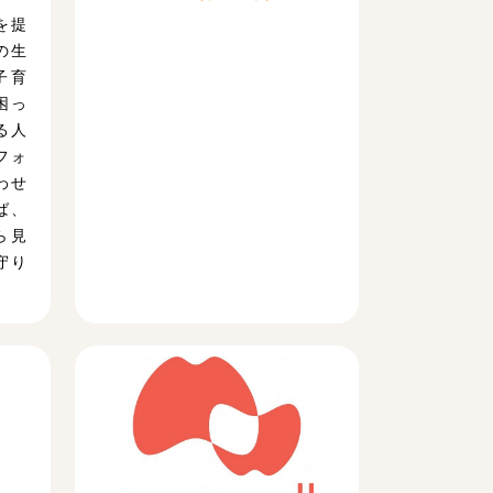
を提
の生
子育
困っ
る人
フォ
わせ
ば、
ら見
守り