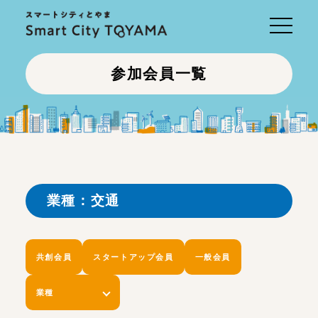
Toggle
navigati
参加会員一覧
業種：交通
共創会員
スタートアップ会員
一般会員
業種